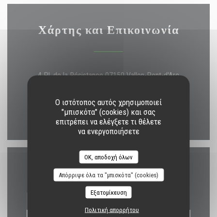
Χάρτης και Επικοινωνία
((ανοίγει σ
4 Pl. de la Résistance 07150 Vallon-Pont-d'Arc
06 46 67 25 64
Ο ιστότοπος αυτός χρησιμοποιεί
"μπισκότα" (cookies) και σας
Facebook ((ανοίγει σε νέο παράθυ
Instagram ((ανοίγει σε νέο
επιτρέπει να ελέγξετε τι θέλετε
να ενεργοποιήσετε
OK, αποδοχή όλων
Επικοινωνήστε μαζί μας
Απόρριψε όλα τα "μπισκότα" (cookies)
Εξατομίκευση
Πολιτική απορρήτου